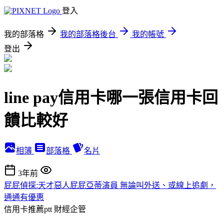
登入
我的部落格
我的部落格後台
我的帳號
登出
line pay信用卡哪一張信用卡回
饋比較好
相簿
部落格
名片
3年前
屁屁偵探:天才惡人屁屁亞蒂演員 無論叫外送、或線上追劇，
通通有優惠
信用卡推薦ptt
財經企管